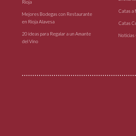
Rioja
Catas a
Mejores Bodegas con Restaurante
en Rioja Alavesa
Catas Co
20 ideas para Regalar a un Amante
Noticias
del Vino