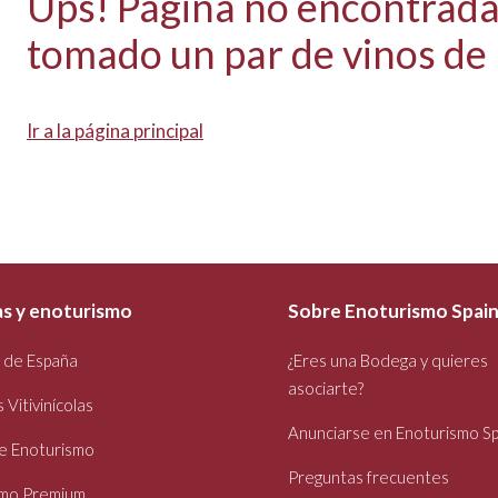
Ups! Página no encontrada
tomado un par de vinos de 
Ir a la página principal
s y enoturismo
Sobre Enoturismo Spai
 de España
¿Eres una Bodega y quieres
asociarte?
Vitivinícolas
Anunciarse en Enoturismo Sp
e Enoturismo
Preguntas frecuentes
smo Premium