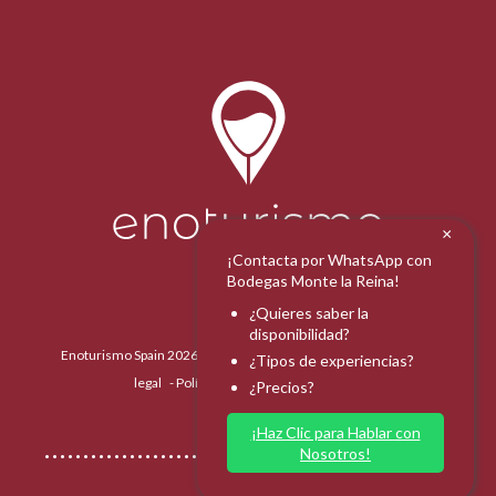
×
¡Contacta por WhatsApp con
Bodegas Monte la Reina!
¿Quieres saber la
disponibilidad?
Enoturismo Spain 2026 - Todos los derechos reservados -
Aviso
¿Tipos de experiencias?
legal
-
Política de protección de datos
¿Precios?
¡Haz Clic para Hablar con
Nosotros!