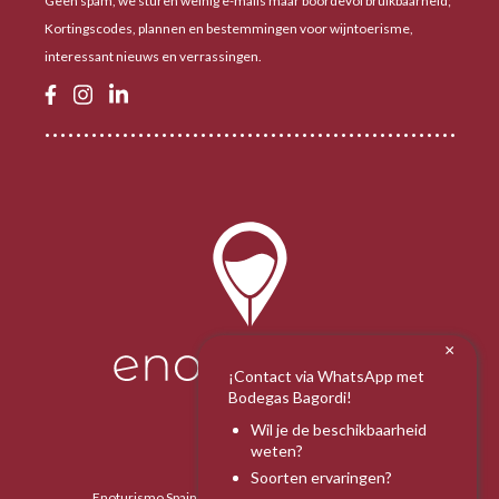
Geen spam, we sturen weinig e-mails maar boordevol bruikbaarheid;
Kortingscodes, plannen en bestemmingen voor wijntoerisme,
interessant nieuws en verrassingen.
×
¡Contact via WhatsApp met
Bodegas Bagordi!
Wil je de beschikbaarheid
weten?
Soorten ervaringen?
Enoturismo Spain 2025 - Alle rechten voorbehouden.