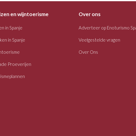
izen en wijntoerisme
Over ons
en in Spanje
Adverteer op Enoturismo Sp
ken in Spanje
Veelgestelde vragen
ntoerisme
Over Ons
ade Proeverijen
rismeplannen