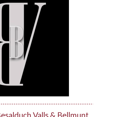
esalduch Valls & Bellmunt