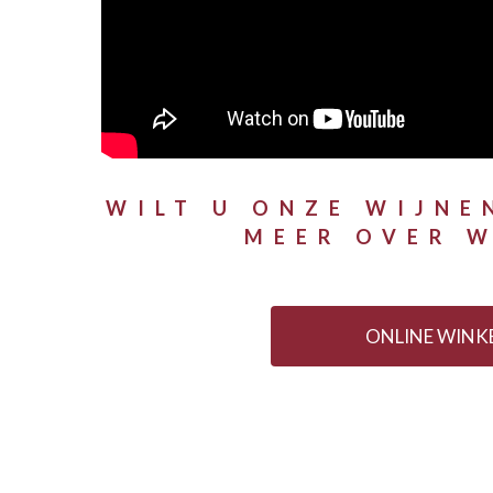
WILT U ONZE WIJNE
MEER OVER 
ONLINE WINK