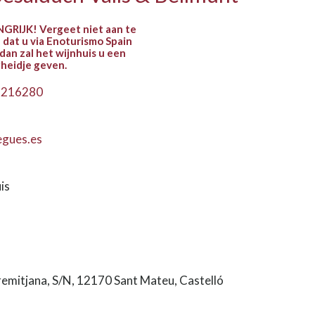
GRIJK! Vergeet niet aan te
 dat u via Enoturismo Spain
dan zal het wijnhuis u een
gheidje geven.
3216280
gues.es
is
remitjana, S/N, 12170 Sant Mateu, Castelló