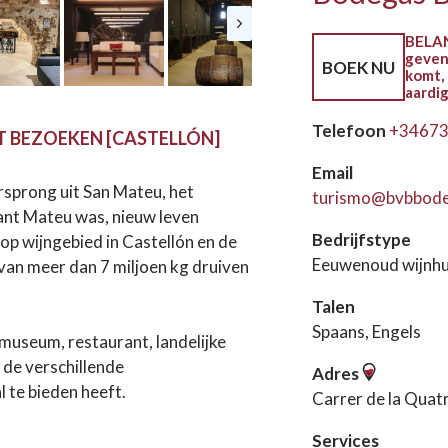
BELAN
geven
BOEK NU
komt, 
aardi
Telefoon
+3467
T BEZOEKEN [CASTELLÓN]
Email
orsprong uit San Mateu, het
turismo@bvbbode
ant Mateu was, nieuw leven
Bedrijfstype
op wijngebied in Castellón en de
Eeuwenoud wijnhu
an meer dan 7 miljoen kg druiven
Talen
Spaans, Engels
museum, restaurant, landelijke
de verschillende
Adres
 te bieden heeft.
Carrer de la Quat
Services