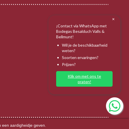
×
¡Contact via WhatsApp met
Bodegas Besalduch Valls &
Bellmunt!
Wil je de beschikbaarheid
weten?
Soorten ervaringen?
Prijzen?
Klik om met ons te
praten!
u een aardigheidje geven.