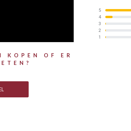
5
4
3
2
1
N KOPEN OF ER
WETEN?
EL