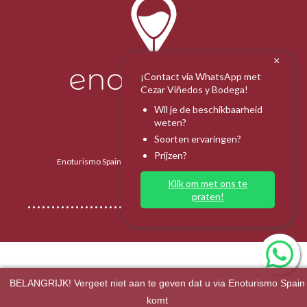
×
¡Contact via WhatsApp met
Cezar Viñedos y Bodega!
Wil je de beschikbaarheid
weten?
Soorten ervaringen?
Prijzen?
Enoturismo Spain 2025 - Alle rechten voorbehouden.
Klik om met ons te
praten!
BELANGRIJK! Vergeet niet aan te geven dat u via Enoturismo Spain
komt