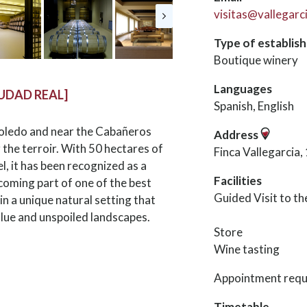
visitas@vallegarc
Type of establis
Boutique winery
Languages
IUDAD REAL]
Spanish, English
Toledo and near the Cabañeros
Address
r the terroir. With 50 hectares of
Finca Vallegarcia,
, it has been recognized as a
Facilities
coming part of one of the best
Guided Visit to t
n a unique natural setting that
alue and unspoiled landscapes.
Store
Wine tasting
Appointment requ
Timetable