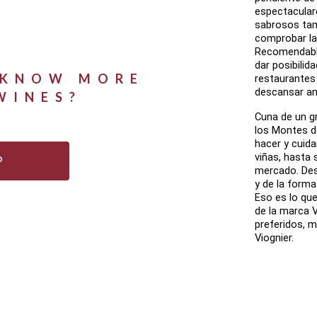
espectacular
sabrosos tam
comprobar la
Recomendable
dar posibilid
 KNOW MORE
restaurantes 
descansar an
WINES?
Cuna de un g
los Montes d
hacer y cuida
viñas, hasta
P
mercado. Dest
y de la forma
Eso es lo que
de la marca V
preferidos, m
Viognier.