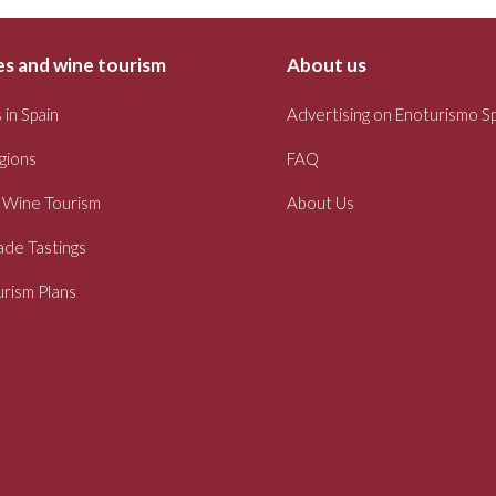
s and wine tourism
About us
 in Spain
Advertising on Enoturismo S
gions
FAQ
 Wine Tourism
About Us
ade Tastings
rism Plans