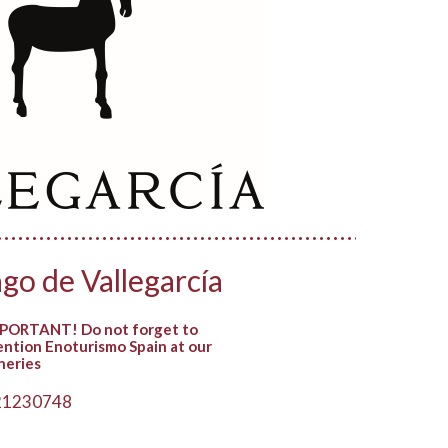
go de Vallegarcía
PORTANT! Do not forget to
ntion Enoturismo Spain at our
neries
21230748