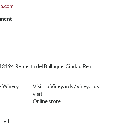
ia.com
hment
 13194 Retuerta del Bullaque, Ciudad Real
he Winery
Visit to Vineyards / vineyards
visit
Online store
ired