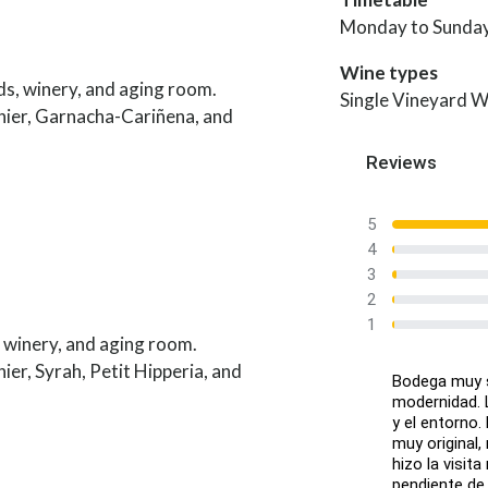
Monday to Sunday
Wine types
s, winery, and aging room.
Single Vineyard W
nier, Garnacha-Cariñena, and
Reviews
5
4
3
2
1
 winery, and aging room.
er, Syrah, Petit Hipperia, and
Bodega muy s
modernidad. L
y el entorno.
muy original,
hizo la visi
pendiente de 