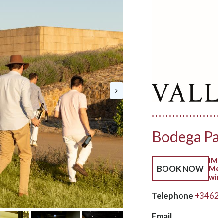
Bodega Pa
IM
BOOK NOW
Me
wi
Telephone
+346
Email