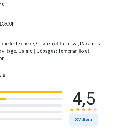
ns
 13:00h
onnelle de chêne, Crianza et Reserva, Paramos
e village, Calmo | Cépages: Tempranillo et
on
vis
4,5
82 Avis