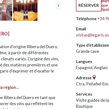
IMPO
RÉSERVER
que 
Spai
Téléphone
+34 9
Email
UERO]
visitas@legaris.es
Type d'établisse
lation d'origine Ribera del Duero,
Grande cave
lme, à partir de différentes
climats variés. L'origine des vins,
Langues
lité des matières premières et une
Espagnol, Anglais
aris d'exprimer et d'exalter le
Adresse
Ctra. Peñafiel-En
a région...
Services
ine Ribera del Duero en tant que
Visite guidée de l
borer des vins qui reflètent les
Boutique