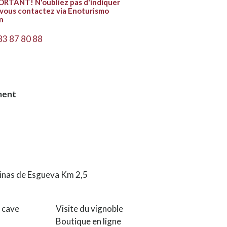
RTANT! N'oubliez pas d'indiquer
vous contactez via Enoturismo
n
83 87 80 88
ment
cinas de Esgueva Km 2,5
a cave
Visite du vignoble
Boutique en ligne