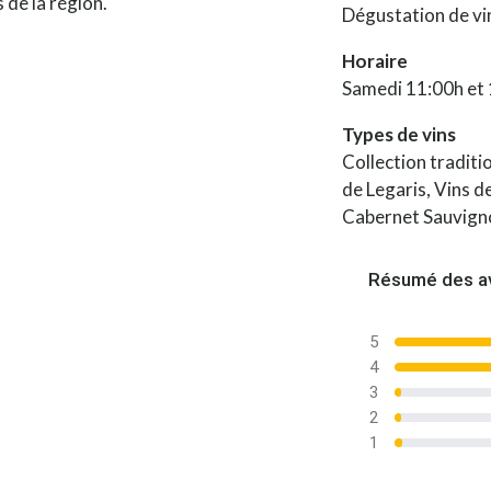
 de la région.
Dégustation de vi
Horaire
Samedi 11:00h et
Types de vins
Collection traditi
de Legaris, Vins d
Cabernet Sauvign
Résumé des a
5
4
3
2
1