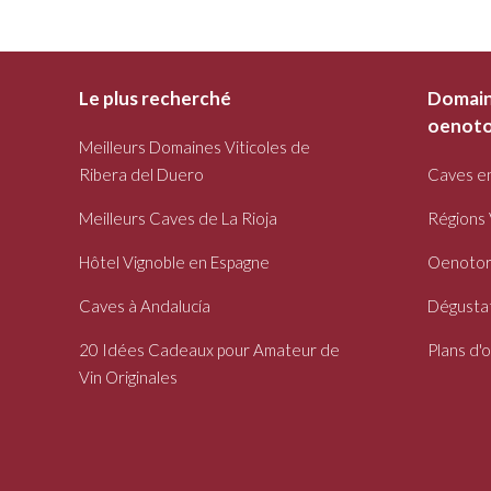
Le plus recherché
Domaine
oenoto
Meilleurs Domaines Viticoles de
Ribera del Duero
Caves e
Meilleurs Caves de La Rioja
Régions 
Hôtel Vignoble en Espagne
Oenotor
Caves à Andalucía
Dégustat
20 Idées Cadeaux pour Amateur de
Plans d'
Vin Originales