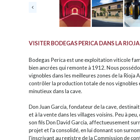
VISITER BODEGAS PERICA DANS LA RIOJ
Bodegas Perica est une exploitation viticole fami
bien ancrées qui remonte à 1912. Nous possédo
vignobles dans les meilleures zones de la Rioja 
contrôler la production totale de nos vignobles e
minutieux dans la cave.
Don Juan García, fondateur de la cave, destinait
et à la vente dans les villages voisins. Peu à peu
son fils Don David García, affectueusement sur
projet et l'a consolidé, en lui donnant son surno
l'inscrivant au registre de la Commission de cont