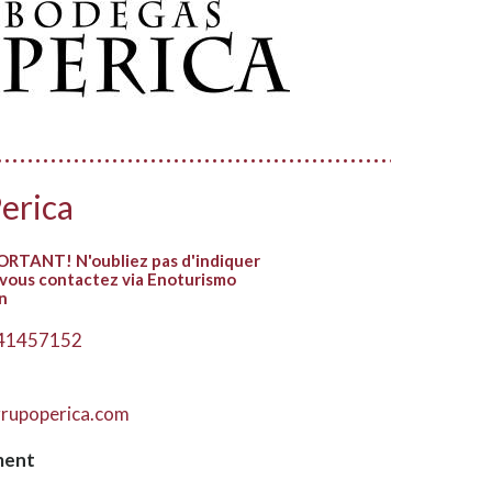
erica
RTANT! N'oubliez pas d'indiquer
vous contactez via Enoturismo
n
41457152
rupoperica.com
ment