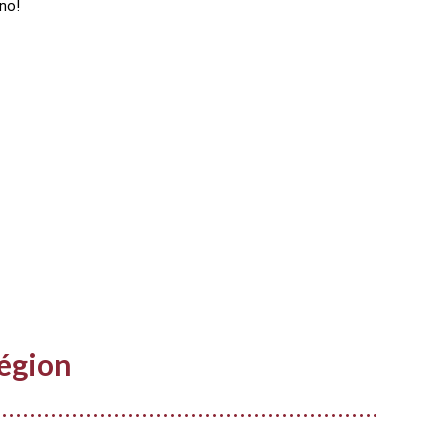
no!
égion