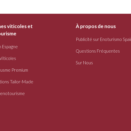
s viticoles et
À propos de nous
urisme
Publicité sur Enoturismo Spai
n Espagne
Questions Fréquentes
Viticoles
Sur Nous
usme Premium
ions Tailor-Made
oenotourisme