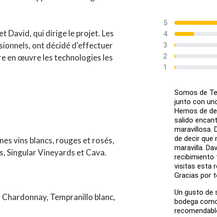
5
t David, qui dirige le projet. Les
4
ssionnels, ont décidé d'effectuer
3
2
e en œuvre les technologies les
1
Somos de Ten
junto con un
Hemos de dec
salido encant
maravillosa. 
de decir que
es vins blancs, rouges et rosés,
maravilla. Da
s, Singular Vineyards et Cava.
recibimiento 
visitas esta
Gracias por t
Un gusto de s
, Chardonnay, Tempranillo blanc,
bodega como 
recomendable