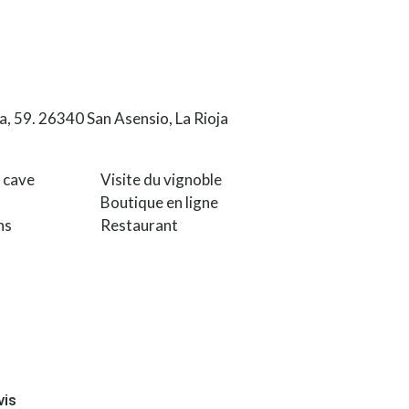
a, 59. 26340 San Asensio, La Rioja
a cave
Visite du vignoble
Boutique en ligne
ns
Restaurant
vis